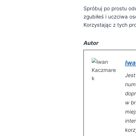
Spróbuj po prostu od
zgubiłeś i uczciwa os
Korzystając z tych p
Autor
Iwa
Jest
nume
dopr
w br
miej
inte
korz