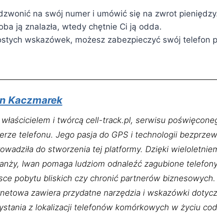
dzwonić na swój numer i umówić się na zwrot pieniędzy
oba ją znalazła, wtedy chętnie Ci ją odda.
rostych wskazówek, możesz zabezpieczyć swój telefon 
n Kaczmarek
 właścicielem i twórcą cell-track.pl, serwisu poświęconeg
rze telefonu. Jego pasja do GPS i technologii bezprz
owadziła do stworzenia tej platformy. Dzięki wieloletni
anży, Iwan pomaga ludziom odnaleźć zagubione telefon
sce pobytu bliskich czy chronić partnerów biznesowych.
rnetowa zawiera przydatne narzędzia i wskazówki dotyc
ystania z lokalizacji telefonów komórkowych w życiu co