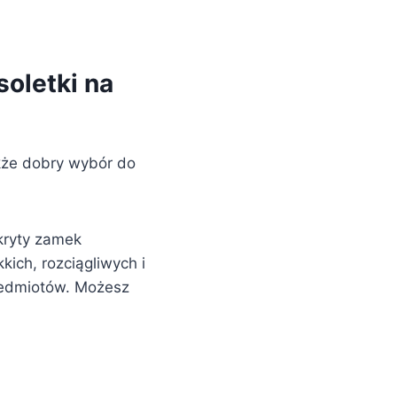
soletki na
akże dobry wybór do
kryty zamek
ich, rozciągliwych i
zedmiotów. Możesz