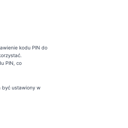
stawienie kodu PIN do
korzystać.
u PIN, co
en być ustawiony w