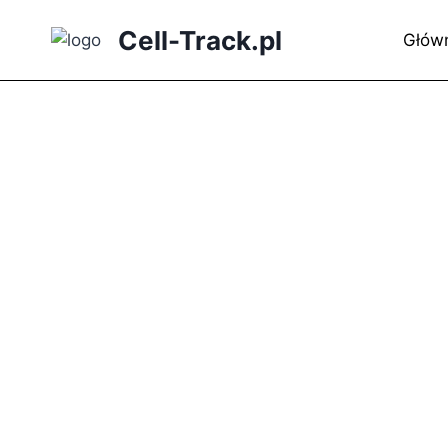
Skip
Cell-Track.pl
to
Głów
content