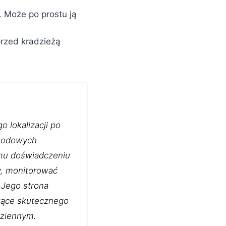
. Może po prostu ją
przed kradzieżą
o lokalizacji po
ewodowych
emu doświadczeniu
y, monitorować
 Jego strona
zące skutecznego
dziennym.