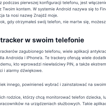
z podczas pierwszej konfiguracji telefonu, jest włączeni
 z Twoim kontem. W systemie Android nazywa się to Fi
cja ta nosi nazwę Znajdź moje.
rok, gdy otrzymałeś swój telefon, nie martw się, możesz
j tracker w swoim telefonie
rackerów zagubionego telefonu, wiele aplikacji antykra
a Androida i iPhone’a. Te trackery oferują wiele dodatk
żdemu, kto wprowadzi niewłaściwy PIN, a także ekstrema
ci i alarmy dźwiękowe.
iek innego, powinieneś wybrać i zainstalować na swoim
nich rodzice, którzy chcą monitorować telefon dziecka,
racowników na urządzeniach służbowych. Takie aplikac